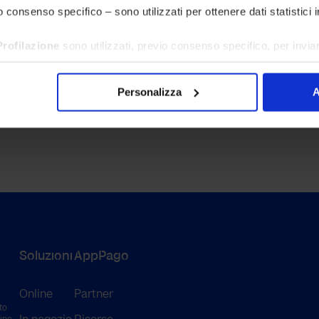
 consenso specifico – sono utilizzati per ottenere dati statistici i
Profilazione
sono utilizzati, previo consenso specifico, per inviar
rti prodotti e servizi in linea alle preferenze rilevate attraverso l
Cookie” accetterai tutti i cookie sopra indicati. Puoi personalizza
Personalizza
A
sulla [X] di chiusura del banner non acconsenti all’uso dei cookie
licy
.
si momento i consensi rilasciati accedendo a questa pagina cooki
Soluzioni
AppPago
Online
Partner
to