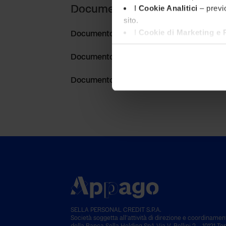
I
Cookie Analitici
– previo
Documenti contrattuali
sito.
I
Cookie di Marketing e 
Documento
personalizzate al fine di forni
Cliccando su “Accetta tutti i 
Documento
su “Personalizza”. Cliccando 
Documento
Consulta la nostra
cookie po
Potrai modificare in qualsia
SELLA PERSONAL CREDIT S.P.A.
Società soggetta all’attività di direzione e coordinamen