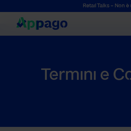
Retail Talks – Non è
Vai al contenuto
Termini e C