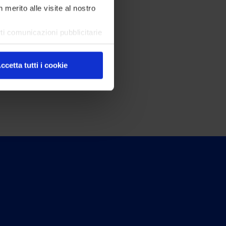
n merito alle visite al nostro
ti comunicazioni pubblicitarie
a tua navigazione.
re le tue preferenze cliccando
ccetta tutti i cookie
 di cui sopra.
es