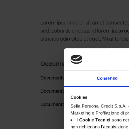
Lorem ipsum dolor sit amet consectetur.
sed. Lobortis egestas id lorem justo o
ultricies odio vitae et eget. Mi at tu
Documenti contrattuali
Consenso
Documento
Documento
Cookies
Documento
Sella Personal Credit S.p.A. – 
Marketing e Profilazione di p
I
Cookie Tecnici
sono nece
non richiedono l’acquisizion