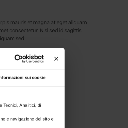
 turpis mauris et magna at eget aliquam
et consectetur. Nisl sed id sagittis
aliquam sed.
Informazioni sui cookie
 Tecnici, Analitici, di
ione e navigazione del sito e