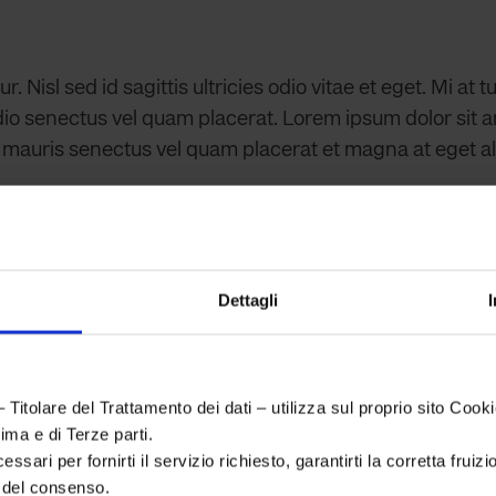
 Nisl sed id sagittis ultricies odio vitae et eget. Mi at
dio senectus vel quam placerat. Lorem ipsum dolor sit am
rpis mauris senectus vel quam placerat et magna at eget 
Dettagli
Titolare del Trattamento dei dati – utilizza sul proprio sito Cookie
rima e di Terze parti.
ssari per fornirti il servizio richiesto, garantirti la corretta fruiz
e del consenso.