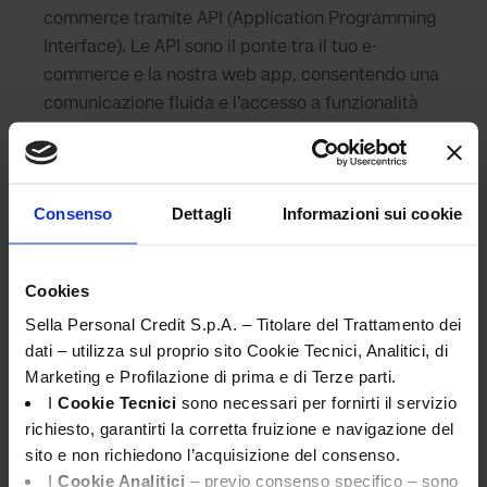
commerce tramite API (Application Programming
Interface). Le API sono il ponte tra il tuo e-
commerce e la nostra web app, consentendo una
comunicazione fluida e l’accesso a funzionalità
specifiche.
Con l’integrazione tramite API, avete il controllo
Consenso
Dettagli
Informazioni sui cookie
completo su come le nostre funzionalità vengono
incorporate nel vostro e-commerce, consentendo
personalizzazioni su misura sul numero di quote
Cookies
ed il capitale. Inoltre l’uso delle API consente di
Sella Personal Credit S.p.A. – Titolare del Trattamento dei
scalare facilmente le vostre operazioni per
dati – utilizza sul proprio sito Cookie Tecnici, Analitici, di
gestire un maggior volume di dati o utenti.
Marketing e Profilazione di prima e di Terze parti.
I
Cookie Tecnici
sono necessari per fornirti il servizio
La documentazione API è aggiornata
richiesto, garantirti la corretta fruizione e navigazione del
regolarmente per garantire che le integrazioni
sito e non richiedono l’acquisizione del consenso.
siano sempre compatibili con le ultime versioni
I
Cookie Analitici
– previo consenso specifico – sono